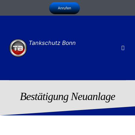
Zum
Anrufen
Inhalt
springen
Tankschutz Bonn
Togg
Navig
Leistungen
Infothek
Bestätigung Neuanlage
Zu uns
Kontakt