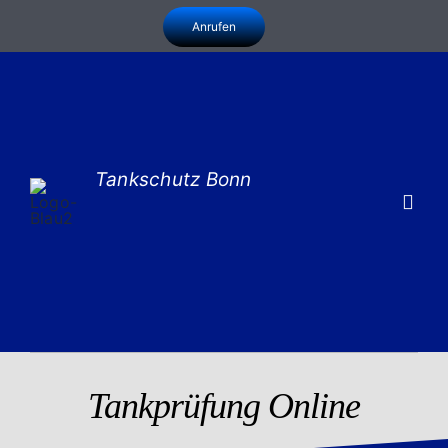
Zum
Anrufen
Inhalt
springen
Tankschutz Bonn
Togg
Navig
Leistungen
Infothek
Zu uns
Tankprüfung Online
Kontakt