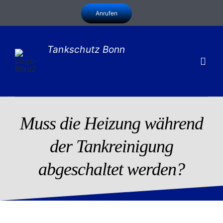
Zum
Anrufen
Inhalt
springen
Tankschutz Bonn
Togg
Navig
Leistungen
Infothek
Muss die Heizung während
der Tankreinigung
Zu uns
abgeschaltet werden?
Kontakt