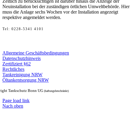
Zeitlich zu berücksichtigen ist darüber hinaus die Anzeige der
Neuinstallation bei der zuständigen örtlichen Umweltbehörde. Hier
muss die Anlage sechs Wochen vor der Installation angezeigt
respektive angemeldet werden.
Tel
: 0228-5341 4101
Mail: info@tankschutz-bonn.de
Allgemeine Geschäftsbedingungen
Datenschutzhinweis
Zertifiziert §62
Rechtliches
Tankreinigung NRW
Öltankentsorgung NRW
ight Tankschutz Bonn UG
(haftungsbeschränkt)
Page load link
Nach oben