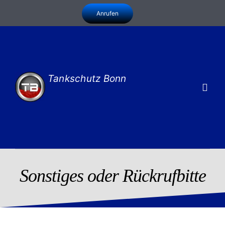
Zum
Anrufen
Inhalt
springen
Tankschutz Bonn
Togg
Navig
Leistungen
Infothek
Zu uns
Sonstiges oder Rückrufbitte
Kontakt