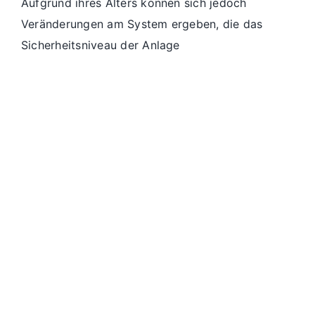
Aufgrund ihres Alters können sich jedoch
Veränderungen am System ergeben, die das
Sicherheitsniveau der Anlage
Hauskauf mit Ölheizung: Worauf
Käufer achten müssen
Hauskauf mit Ölheizung: Worauf Käufer achten
müssen Haus kaufen mit Ölheizung: Heizkessel
und Öltank richtig einschätzen Beim Hauskauf
mit Ölheizung wirkt eine